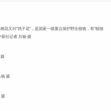
花又叫“鸽子花”，是国家一级重点保护野生植物，有“植物
新社记者 吕杨 摄
 摄
吕杨 摄
 摄