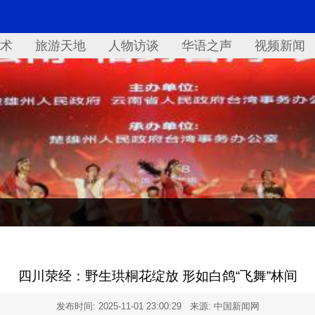
术
旅游天地
人物访谈
华语之声
视频新闻
四川荥经：野生珙桐花绽放 形如白鸽“飞舞”林间
发布时间:
2025-11-01 23:00:29
来源: 中国新闻网