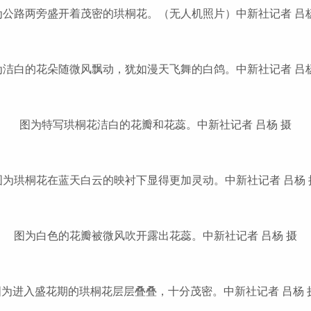
为公路两旁盛开着茂密的珙桐花。（无人机照片）中新社记者 吕杨
为洁白的花朵随微风飘动，犹如漫天飞舞的白鸽。中新社记者 吕杨
图为特写珙桐花洁白的花瓣和花蕊。中新社记者 吕杨 摄
图为珙桐花在蓝天白云的映衬下显得更加灵动。中新社记者 吕杨 
图为白色的花瓣被微风吹开露出花蕊。中新社记者 吕杨 摄
图为进入盛花期的珙桐花层层叠叠，十分茂密。中新社记者 吕杨 