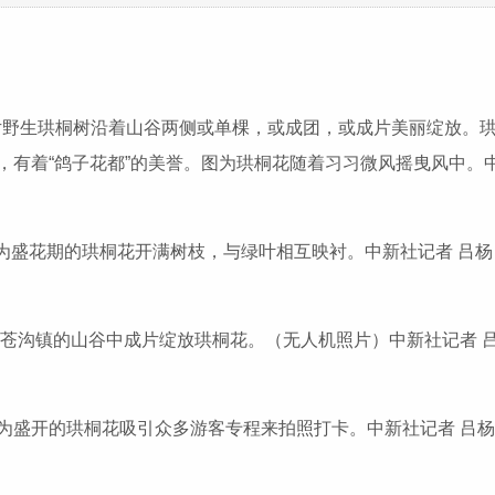
野生珙桐树沿着山谷两侧或单棵，或成团，或成片美丽绽放。珙桐
林，有着“鸽子花都”的美誉。图为珙桐花随着习习微风摇曳风中。中
为盛花期的珙桐花开满树枝，与绿叶相互映衬。中新社记者 吕杨
苍沟镇的山谷中成片绽放珙桐花。（无人机照片）中新社记者 
为盛开的珙桐花吸引众多游客专程来拍照打卡。中新社记者 吕杨