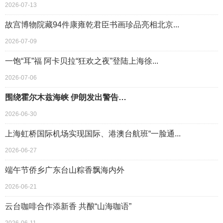
2026-07-13
故宫博物院藏94件康雍乾君臣书画珍品亮相北京...
2026-07-09
一饱“耳”福 阿卡贝拉“狂欢之夜”登陆上海徐...
2026-07-06
围绕霍尔木兹海峡 伊朗发出警告…
2026-06-30
上海虹桥国际机场实现国际、港澳台航班“一脸通...
2026-06-27
端午节侨乡广东台山粽香飘海内外
2026-06-21
云台咖啡合作添新香 共酿“山海咖语”