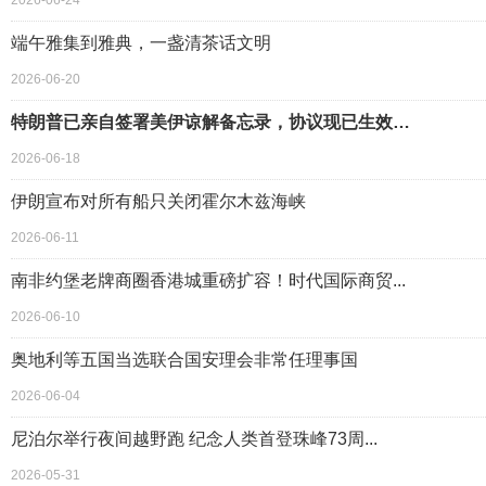
2026-06-24
端午雅集到雅典，一盏清茶话文明
2026-06-20
特朗普已亲自签署美伊谅解备忘录，协议现已生效…
2026-06-18
伊朗宣布对所有船只关闭霍尔木兹海峡
2026-06-11
南非约堡老牌商圈香港城重磅扩容！时代国际商贸...
2026-06-10
奥地利等五国当选联合国安理会非常任理事国
2026-06-04
尼泊尔举行夜间越野跑 纪念人类首登珠峰73周...
2026-05-31