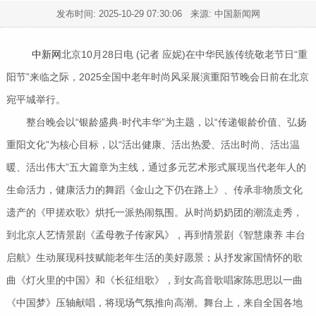
发布时间:
2025-10-29 07:30:06
来源: 中国新闻网
中新网
北京10月28日电 (记者 应妮)在中华民族传统敬老节日“重
阳节”来临之际，2025全国中老年时尚风采展演重阳节晚会日前在北京
宛平城举行。
整台晚会以“银龄盛典·时代丰华”为主题，以“传递银龄价值、弘扬
重阳文化”为核心目标，以“活出健康、活出热爱、活出时尚、活出温
暖、活出伟大”五大篇章为主线，通过多元艺术形式展现当代老年人的
生命活力，健康活力的舞蹈《金山之下仍在路上》、传承非物质文化
遗产的《甲搓欢歌》烘托一派热闹氛围。从时尚奶奶团的潮流走秀，
到北京人艺情景剧《孟母教子传家风》，再到情景剧《智慧康养 丰台
启航》生动展现科技赋能老年生活的美好愿景；从抒发家国情怀的歌
曲《灯火里的中国》和《长征组歌》，到女高音歌唱家陈思思以一曲
《中国梦》压轴献唱，将现场气氛推向高潮。舞台上，来自全国各地