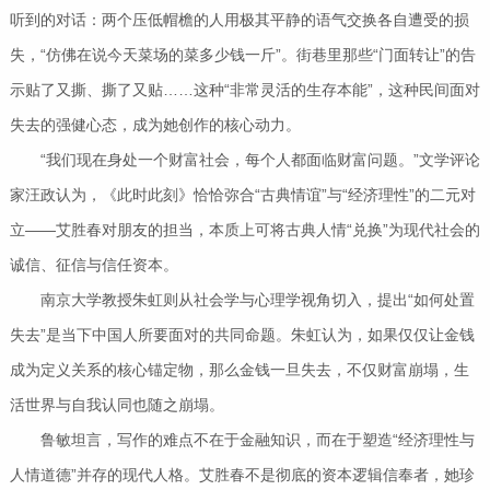
听到的对话：两个压低帽檐的人用极其平静的语气交换各自遭受的损
失，“仿佛在说今天菜场的菜多少钱一斤”。街巷里那些“门面转让”的告
示贴了又撕、撕了又贴……这种“非常灵活的生存本能”，这种民间面对
失去的强健心态，成为她创作的核心动力。
“我们现在身处一个财富社会，每个人都面临财富问题。”文学评论
家汪政认为，《此时此刻》恰恰弥合“古典情谊”与“经济理性”的二元对
立——艾胜春对朋友的担当，本质上可将古典人情“兑换”为现代社会的
诚信、征信与信任资本。
南京大学教授朱虹则从社会学与心理学视角切入，提出“如何处置
失去”是当下中国人所要面对的共同命题。朱虹认为，如果仅仅让金钱
成为定义关系的核心锚定物，那么金钱一旦失去，不仅财富崩塌，生
活世界与自我认同也随之崩塌。
鲁敏坦言，写作的难点不在于金融知识，而在于塑造“经济理性与
人情道德”并存的现代人格。艾胜春不是彻底的资本逻辑信奉者，她珍