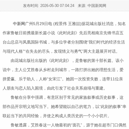
发布时间:
2026-05-30 07:04:24
来源: 中国新闻网
中新网
广州5月29日电 (程景伟 王雅喆)据花城出版社消息，知名
作家鲁敏日前携最新长篇小说《此时此刻》先后亮相南京先锋书店五
台山总店与凤凰国际书城，与多位学者分别围绕“我们时代的经济生活
与现代人格”“在失去的尽头，发现情义与勇气”两大主题展开对话。
由花城出版社出版的《此时此刻》，是鲁敏的第十部长篇。该小
说中，主人公艾胜春从乡村走到城市，一路打拼出她的理想生活，爱
拼爱赢、乐于助人，人称“女宋江”。她因一次投资失败，连带11位亲
人朋友与恋人陷入困境，由此引发了社会关系崩塌与重建。
鲁敏在分享中强调，有意区别于常见的家族叙事或历史叙事，这
部作品开宗明义地写当下。她希望能以自己的笔力，以“此刻的叙事”串
联起当下的共同经验，并使之构成人类历史的一个小小切片。
鲁敏透露，艾胜春这一人物最初的“面孔”，源于她在超市门口偶然