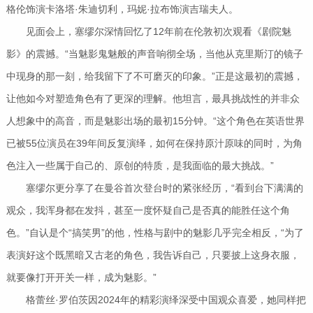
格伦饰演卡洛塔·朱迪切利，玛妮·拉布饰演吉瑞夫人。
见面会上，塞缪尔深情回忆了12年前在伦敦初次观看《剧院魅
影》的震撼。“当魅影鬼魅般的声音响彻全场，当他从克里斯汀的镜子
中现身的那一刻，给我留下了不可磨灭的印象。”正是这最初的震撼，
让他如今对塑造角色有了更深的理解。他坦言，最具挑战性的并非众
人想象中的高音，而是魅影出场的最初15分钟。“这个角色在英语世界
已被55位演员在39年间反复演绎，如何在保持原汁原味的同时，为角
色注入一些属于自己的、原创的特质，是我面临的最大挑战。”
塞缪尔更分享了在曼谷首次登台时的紧张经历，“看到台下满满的
观众，我浑身都在发抖，甚至一度怀疑自己是否真的能胜任这个角
色。”自认是个“搞笑男”的他，性格与剧中的魅影几乎完全相反，“为了
表演好这个既黑暗又古老的角色，我告诉自己，只要披上这身衣服，
就要像打开开关一样，成为魅影。”
格蕾丝·罗伯茨因2024年的精彩演绎深受中国观众喜爱，她同样把