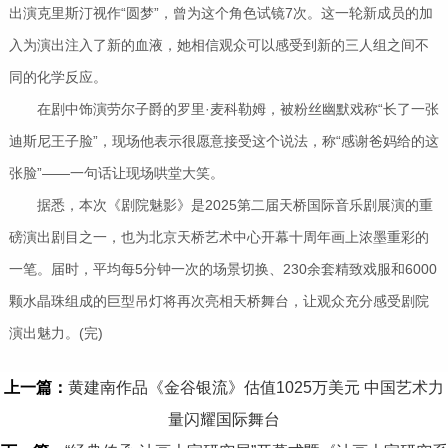
出演克里斯汀视作“圆梦”，曾为这个角色试镜7次。这一轮新成员的加
入为演出注入了新的血液，她相信观众可以感受到新的三人组之间不
同的化学反应。
在剧中饰演劳尔子爵的罗里·麦科勒姆，被粉丝幽默戏称“长了一张
迪斯尼王子脸”，现场他表示很愿意接受这个说法，称“感谢爸妈给的这
张脸”——一句话让现场哄堂大笑。
据悉，本次《剧院魅影》是2025第二届天桥国际音乐剧展演的重
磅演出剧目之一，也为北京天桥艺术中心开幕十周年画上浓墨重彩的
一笔。届时，平均每5分钟一次的场景切换、230余套精致戏服和6000
颗水晶珠组成的巨型吊灯将再次亮相天桥舞台，让观众充分感受剧院
演出魅力。(完)
上一篇：
黄建南作品《金谷银流》估值1025万美元 中国艺术力
量闪耀国际舞台