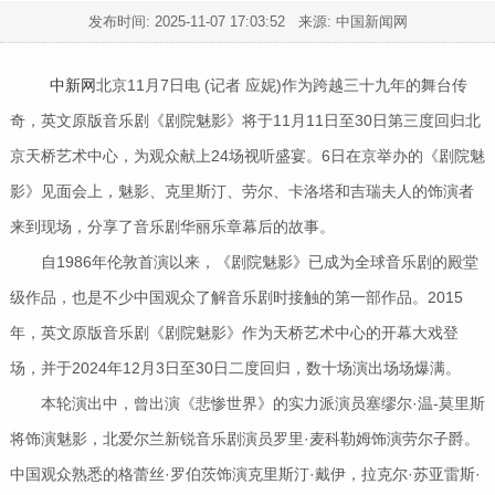
发布时间:
2025-11-07 17:03:52
来源: 中国新闻网
中新网
北京11月7日电 (记者 应妮)作为跨越三十九年的舞台传
奇，英文原版音乐剧《剧院魅影》将于11月11日至30日第三度回归北
京天桥艺术中心，为观众献上24场视听盛宴。6日在京举办的《剧院魅
影》见面会上，魅影、克里斯汀、劳尔、卡洛塔和吉瑞夫人的饰演者
来到现场，分享了音乐剧华丽乐章幕后的故事。
自1986年伦敦首演以来，《剧院魅影》已成为全球音乐剧的殿堂
级作品，也是不少中国观众了解音乐剧时接触的第一部作品。2015
年，英文原版音乐剧《剧院魅影》作为天桥艺术中心的开幕大戏登
场，并于2024年12月3日至30日二度回归，数十场演出场场爆满。
本轮演出中，曾出演《悲惨世界》的实力派演员塞缪尔·温-莫里斯
将饰演魅影，北爱尔兰新锐音乐剧演员罗里·麦科勒姆饰演劳尔子爵。
中国观众熟悉的格蕾丝·罗伯茨饰演克里斯汀·戴伊，拉克尔·苏亚雷斯·