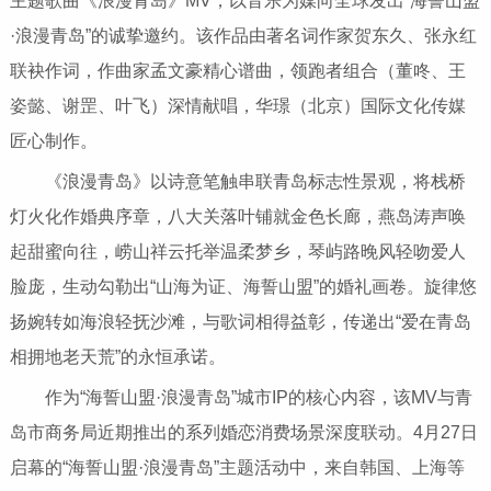
主题歌曲《浪漫青岛》MV，以音乐为媒向全球发出“海誓山盟
·浪漫青岛”的诚挚邀约。该作品由著名词作家贺东久、张永红
联袂作词，作曲家孟文豪精心谱曲，领跑者组合（董咚、王
姿懿、谢罡、叶飞）深情献唱，华璟（北京）国际文化传媒
匠心制作。
《浪漫青岛》以诗意笔触串联青岛标志性景观，将栈桥
灯火化作婚典序章，八大关落叶铺就金色长廊，燕岛涛声唤
起甜蜜向往，崂山祥云托举温柔梦乡，琴屿路晚风轻吻爱人
脸庞，生动勾勒出“山海为证、海誓山盟”的婚礼画卷。旋律悠
扬婉转如海浪轻抚沙滩，与歌词相得益彰，传递出“爱在青岛
相拥地老天荒”的永恒承诺。
作为“海誓山盟·浪漫青岛”城市IP的核心内容，该MV与青
岛市商务局近期推出的系列婚恋消费场景深度联动。4月27日
启幕的“海誓山盟·浪漫青岛”主题活动中，来自韩国、上海等