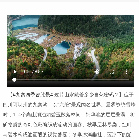
【
#九寨四季皆胜景#
这片山水藏着多少自然密码？】位于
四川阿坝州的九寨沟，以"六绝"景观闻名世界。晨雾缭绕雪峰
时，114个高山湖泊如碧玉散落林间；钙华池的层层叠瀑，将
矿物质的奇幻色彩编织成流动的画卷。秋季层林尽染，红叶
与碧水构成油画般的视觉盛宴；冬季冰瀑垂挂，蓝冰下的游