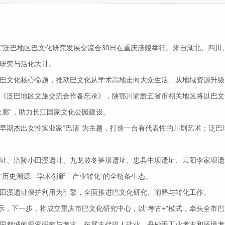
·时代新生”泛巴地区巴文化研究发展交流会30日在重庆涪陵举行。来自湖北
研究与活化大计。
文化核心命题，推动巴文化从学术高地走向大众生活、从地域资源升级
泛巴地区文旅交流合作备忘录》，陕鄂川渝黔五省市相关地区将以巴文
走廊”，助力长江国家文化公园建设。
期杰出女性实业家“巴清”为主题，打造一台有代表性的川剧艺术；泛巴
、涪陵小田溪遗址、九龙坡冬笋坝遗址、忠县中坝遗址、云阳李家坝遗
“历史溯源—学术创新—产业转化”的全链条生态。
溪遗址保护利用为引擎，全面推进巴文化研究、阐释与转化工作。
，下一步，将成立重庆市巴文化研究中心，以“考古+”模式，牵头全市
国都城的探索研究与考古，拓展古代巴人盐业、丹砂手工业考古和环境考