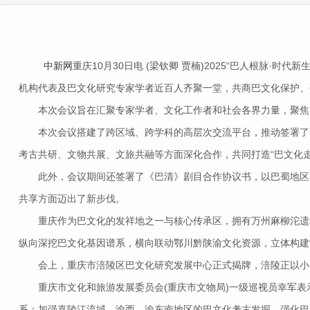
中新网
重庆10月30日电 (梁钦卿 贾楠)2025“巴人根脉
机构代表及巴文化研究专家学者近百人齐聚一堂，共商巴文化保护、
本次会议旨在汇聚专家学者、文化工作者和社会各界力量，聚焦巴
本次会议搭建了跨区域、跨学科的高层次交流平台，推动签署了《
考古共研、文物共展、文旅共融等方面深化合作，共同打造“巴文化
此外，会议期间还签署了《巴清》剧目合作协议书，以巴蜀地区早
共享方面迈出了新步伐。
重庆作为巴文化的发祥地之一与核心传承区，拥有万州麻柳沱遗址
纵向深挖巴文化基因谱系，横向联动鄂川黔陕渝文化资源，立体构建
会上，重庆市涪陵区巴文化研究发展中心正式揭牌，涪陵正以小田
重庆市文化和旅游发展委员会(重庆市文物局)一级巡视员幸军表示
系；加强嘉陵江流域、渝西、渝东南地区的巴文化考古发掘，强化巴