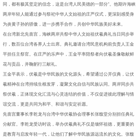
同，都有极其坚定的信念，这是台湾人民美德的一部分”。他期许海峡
两岸年轻人能通过参与祭祀中华人文始祖的庄严仪式，更深刻感受身
为炎黄子孙的骄傲，进一步携手合作，共创中华民族美好未来。
在台湾新北先啬宫，海峡两岸共祭中华人文始祖伏羲典礼当日同步举
行，数百位台湾各界人士出席。典礼邀请台湾民意机构前负责人王金
平担任主祭官。在庄严的乐声中，王金平率陪祭者向伏羲圣像敬献鲜
花与贡品，并鞠躬行三献礼。
王金平表示，伏羲是中华民族的文化源头，希望通过公开仪典，让伏
羲精神在台湾持续生根发芽，凝聚文化自信与民族认同。两岸同步共
祭伏羲，正体现文化汇流与心灵连结的价值，不仅促进彼此理解与情
谊交流，更是共同为和平、和谐与安定祈愿。
先啬宫董事长李乾龙与台湾中华伏羲协会理事长张馥堂分别担任典礼
分献官。李乾龙受访时说，举办伏羲典礼不仅是缅怀祖德，更重要的
是教育与启发年轻一代，让他们了解中华民族源远流长的文化。张馥