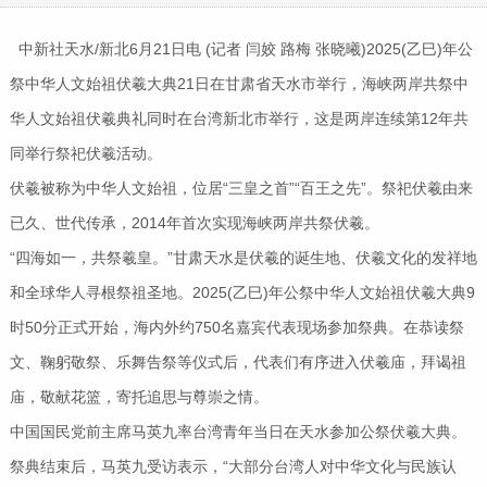
中新社天水/新北6月21日电 (记者 闫姣 路梅 张晓曦)2025(乙巳)年公
祭中华人文始祖伏羲大典21日在甘肃省天水市举行，海峡两岸共祭中
华人文始祖伏羲典礼同时在台湾新北市举行，这是两岸连续第12年共
同举行祭祀伏羲活动。
伏羲被称为中华人文始祖，位居“三皇之首”“百王之先”。祭祀伏羲由来
已久、世代传承，2014年首次实现海峡两岸共祭伏羲。
“四海如一，共祭羲皇。”甘肃天水是伏羲的诞生地、伏羲文化的发祥地
和全球华人寻根祭祖圣地。2025(乙巳)年公祭中华人文始祖伏羲大典9
时50分正式开始，海内外约750名嘉宾代表现场参加祭典。在恭读祭
文、鞠躬敬祭、乐舞告祭等仪式后，代表们有序进入伏羲庙，拜谒祖
庙，敬献花篮，寄托追思与尊崇之情。
中国国民党前主席马英九率台湾青年当日在天水参加公祭伏羲大典。
祭典结束后，马英九受访表示，“大部分台湾人对中华文化与民族认