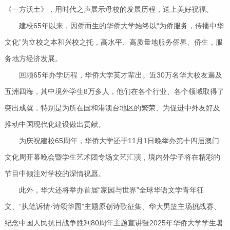
《一方沃土》，用时代之声展示母校的发展历程，送上美好祝福。
建校65年以来，因侨而生的华侨大学始终以“为侨服务，传播中华
文化”为立校之本和兴校之托，高水平、高质量地服务侨界、侨生，服
务地方经济发展。
回顾65年办学历程，华侨大学英才辈出。近30万名华大校友遍及
五洲四海，其中境外学生8万多人，他们在各个行业、各个领域取得了
突出成就，特别是为所在国和港澳台地区的繁荣、为促进中外友好及
推动中国现代化建设做出贡献。
为庆祝建校65周年，华侨大学还于11月1日晚举办第十四届澳门
文化周开幕晚会暨学生艺术团专场文艺汇演，境内外学子将在精彩的
节目中倾注对学校的深情祝愿。
此外，华大还将举办首届“家园与世界”全球华语文学青年征
文、“执笔诉情·诗颂华园”主题原创诗歌征集、华大男篮主场挑战赛、
纪念中国人民抗日战争胜利80周年主题宣讲暨2025年华侨大学学生暑