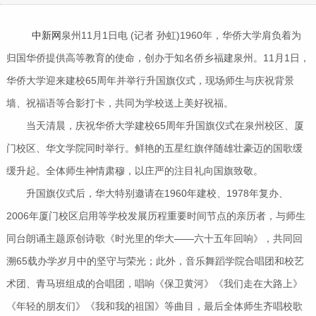
中新网
泉州11月1日电 (记者 孙虹)1960年，华侨大学肩负着为
归国华侨提供高等教育的使命，创办于知名侨乡福建泉州。11月1日，
华侨大学迎来建校65周年并举行升国旗仪式，现场师生与庆祝背景
墙、祝福语等合影打卡，共同为学校送上美好祝福。
当天清晨，庆祝华侨大学建校65周年升国旗仪式在泉州校区、厦
门校区、华文学院同时举行。鲜艳的五星红旗伴随雄壮豪迈的国歌缓
缓升起。全体师生神情肃穆，以庄严的注目礼向国旗致敬。
升国旗仪式后，华大特别邀请在1960年建校、1978年复办、
2006年厦门校区启用等学校发展历程重要时间节点的亲历者，与师生
同台朗诵主题原创诗歌《时光里的华大——六十五年回响》，共同回
溯65载办学岁月中的坚守与荣光；此外，音乐舞蹈学院合唱团和校艺
术团、青马班组成的合唱团，唱响《保卫黄河》《我们走在大路上》
《年轻的朋友们》《我和我的祖国》等曲目，最后全体师生齐唱校歌