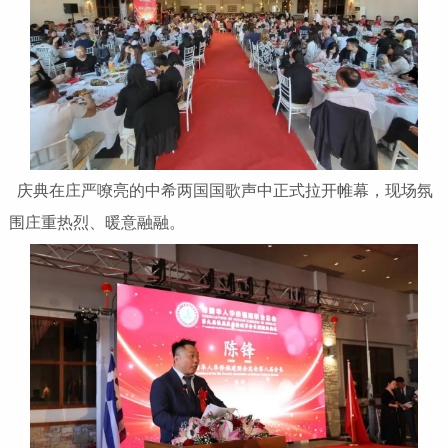
庆典在庄严嘹亮的中希两国国歌声中正式拉开帷幕，现场氛
围庄重热烈、暖意融融。