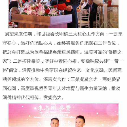
展望未来任期，郭世福会长明确三大核心工作方向：一是坚
守初心，当好侨胞贴心人，始终将服务侨胞摆在工作首位，
把总会打造成为旅希福建乡亲遮风挡雨、温暖可靠的“侨胞之
家”；二是搭建桥梁，架好中希同心桥，积极响应共建“一带一
路”倡议，深度推动中希两国在经贸往来、文化交融、民间互
动等领域的全方位、深层次合作；三是凝聚合力，画好侨界
同心圆，高度重视侨界青年人才培育与新生力量吸纳，推动
闽侨精神代代相传、发扬光大。