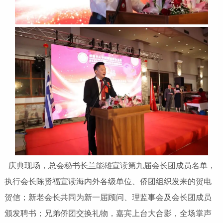
庆典现场，总会秘书长兰能雄宣读第九届会长团成员名单，
执行会长陈贤福宣读海内外各级单位、侨团组织发来的贺电
贺信；新老会长共同为新一届顾问、理监事会及会长团成员
颁发聘书；兄弟侨团交换礼物，嘉宾上台大合影，全场掌声