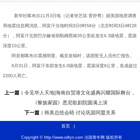
新华社喀布尔11月3日电（记者张艺缤 胥舒骜）据美国地质调查
局地震信息网消息，阿富汗当地时间3日0时58分（北京时间3日4时28
分），阿富汗北部巴尔赫省胡勒姆西南35公里处发生6.3级地震，震源
深度10公里。
阿首都喀布尔震感明显。截至发稿时，该国暂无人员伤亡报告。
8月31日，阿富汗东部发生6.0级地震，震源深度8公里，造成超过
2200人死亡。
上一篇：
令见华人天地|海南自贸港文化盛典闪耀国际舞台，
《黎族家园》悉尼歌剧院圆满上演
下一篇：
韩美总统会晤 讨论巩固同盟关系
首页
|
Copyright © http://www.odtyn.com 法国青年网 版权所有