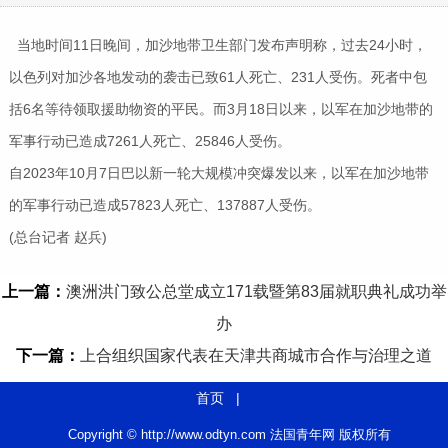
当地时间11日晚间，加沙地带卫生部门发布声明称，过去24小时，
以色列对加沙各地发动的袭击已致61人死亡、231人受伤。死者中包
括6名等待领取援助物资的平民。而3月18日以来，以军在加沙地带的
军事行动已造成7261人死亡、25846人受伤。
自2023年10月7日巴以新一轮大规模冲突爆发以来，以军在加沙地带
的军事行动已造成57823人死亡、137887人受伤。
(总台记者 赵兵)
上一篇：
澳洲洪门致公总堂成立171载暨第83届就职典礼成功举
办
下一篇：
上合组织国家代表在天津共商城市合作与治理之道
首页
|
Copyright © http://www.odtyn.com 法国青年网 版权所有