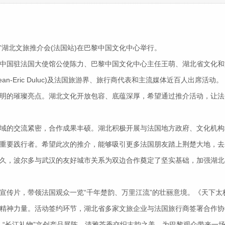
长江”湖北文旅推介会(法国站)在巴黎中国文化中心举行。
国驻法国大使馆公使陈力、巴黎中国文化中心主任王萌、湖北省文化和旅
吕克(Jean-Eric Duluc)及法国旅游界、旅行商代表和主流媒体近百人出席活动。
的璀璨亮点。湖北文化开放包容、底蕴深厚，希望通过推介活动，让法
的交流紧密，合作成果丰硕。湖北积极开展与法国地方政府、文化机构
要践行者。希望此次的推介，能够吸引更多法国朋友踏上荆楚大地，去发
，波尔多与武汉的友好城市关系为双边合作奠定了坚实基础，加强湖北
传片，带领法国观众一览“千年楚韵、万里江流”的壮丽意境。《天下太
精神力量。活动签约环节，湖北省多家文旅企业与法国旅行商签署合作协
、“长江礼物”文创产品展陈，清雅茶香交织古韵之美，为巴黎观众带来一