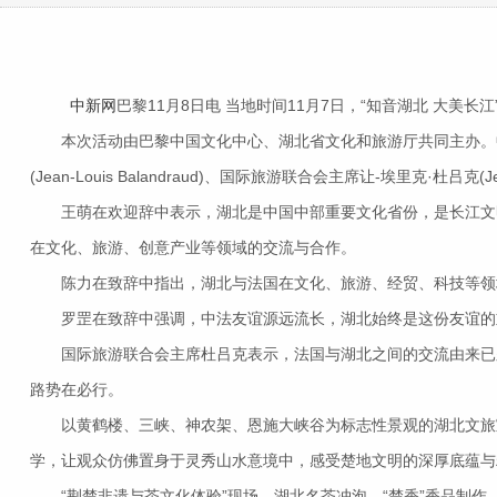
中新网
巴黎11月8日电 当地时间11月7日，“知音湖北 大美
本次活动由巴黎中国文化中心、湖北省文化和旅游厅共同主办。中
(Jean-Louis Balandraud)、国际旅游联合会主席让-埃里克·杜
王萌在欢迎辞中表示，湖北是中国中部重要文化省份，是长江文明
在文化、旅游、创意产业等领域的交流与合作。
陈力在致辞中指出，湖北与法国在文化、旅游、经贸、科技等领域
罗罡在致辞中强调，中法友谊源远流长，湖北始终是这份友谊的重
国际旅游联合会主席杜吕克表示，法国与湖北之间的交流由来已久
路势在必行。
以黄鹤楼、三峡、神农架、恩施大峡谷为标志性景观的湖北文旅宣
学，让观众仿佛置身于灵秀山水意境中，感受楚地文明的深厚底蕴与
“荆楚非遗与茶文化体验”现场，湖北名茶冲泡、“楚香”香品制作